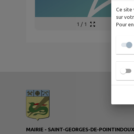
Ce site 
sur votr
1
/
1
Pour en
MAIRIE - SAINT-GEORGES-DE-POINTINDOU