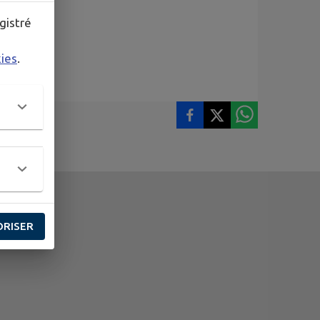
gistré
kies
.
ORISER