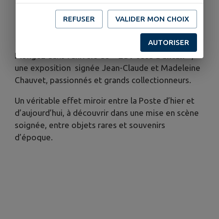
- Ouverture exceptionnelle : samedi 20 septembre
de 10h à 17h à l’occasion des Journées Européennes
REFUSER
VALIDER MON CHOIX
du Patrimoine.
AUTORISER
Plongez dans l’univers de
« La Poste d’antan »
,
une exposition signée Jean-Claude et Madeleine
Chauvet, passionnés et grands collectionneurs.
Un véritable effet miroir entre la Poste d’hier et
d’aujourd’hui, à découvrir dans une mise en scène
soignée, entre objets rares et souvenirs
d’époque.