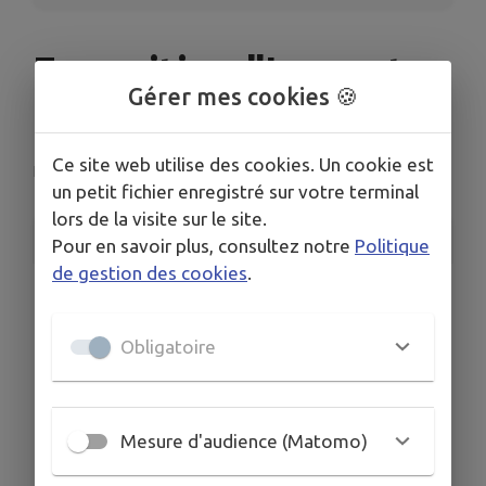
Exposition "La poste
Gérer mes cookies 🍪
d'antan"
Ce site web utilise des cookies. Un cookie est
Le Girouard
un petit fichier enregistré sur votre terminal
lors de la visite sur le site.
INFORMATIONS PRATIQUES
Pour en savoir plus, consultez notre
Politique
de gestion des cookies
.
LIEU
Imp. du Château Gaillard, 85150 Le Girouard
Obligatoire
DATES
Du sam. 9 août au sam. 20 sept.
HORAIRES
- Du lundi au vendredi : 10h – 12h15
Mesure d'audience (Matomo)
- Vendredi : 14h – 17h
- Samedi : 9h15 – 12h30