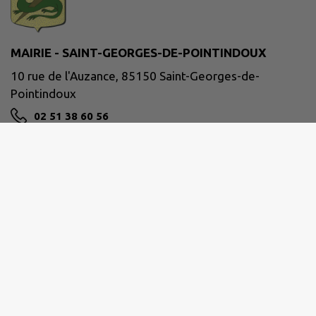
MAIRIE - SAINT-GEORGES-DE-POINTINDOUX
10 rue de l'Auzance, 85150 Saint-Georges-de-
Pointindoux
02 51 38 60 56
mairie@saintgeorgesdepointindoux.fr
M'Y RENDRE
www.saintgeorgesdepointindoux.fr
Site réalisé par
IntraMuros SAS
|
Mentions légales
|
CGU
|
Politique de confidentialité
|
Accessibilité : partiellement conforme
|
Gérer mes cookies
|
Rechercher
|
Plan du site
|
Flux RSS
| Copyright 2026