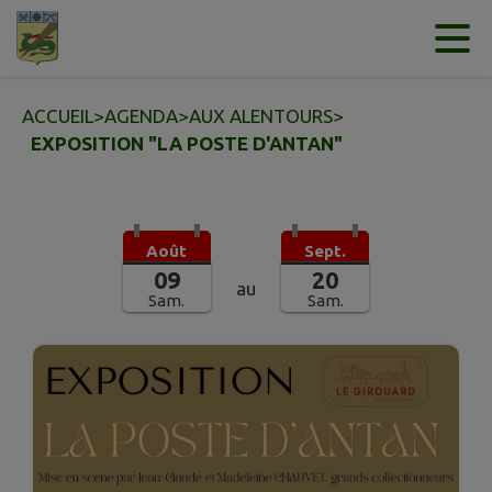
Contenu
Menu
Recherche
Pied de page
ACCUEIL
>
AGENDA
>
AUX ALENTOURS
>
EXPOSITION "LA POSTE D'ANTAN"
Août
Sept.
09
20
au
Sam.
Sam.