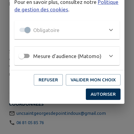
Pour en savoir plus, consultez notre
Politique
Dates à retenir
de gestion des cookies
.
Notre Assemblée Générale aura lieu le jeudi
1er février 2024 au foyer des jeunes.
Obligatoire
Repas à emporter en janvier
Pique-Nique en juillet
Si vous partagez les valeurs de l’UNC, personne
Mesure d'audience (Matomo)
civile ou militaire engagée, appelée ou réserviste,
venez nous rejoindre ou prenez contact avec
nous.
REFUSER
VALIDER MON CHOIX
AUTORISER
COORDONNÉES
uncsaintgeorgesdepointindoux@gmail.com
06 81 05 85 76