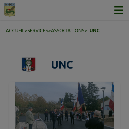
Contenu
Menu
Recherche
Pied de page
ACCUEIL
>
SERVICES
>
ASSOCIATIONS
>
UNC
UNC