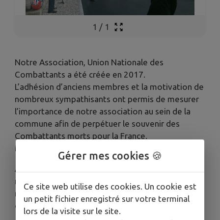
1
/
1
Notre Association, Union Nationale des
Combattants a été créée en 2017.
L’adhésion d’anciens membres et la motivation de
nombreux sympathisants ont permis de mesurer
l’importance de notre association au sein de la
commune afin de perpétuer le souvenir des
Combattants morts pour la France.
Merci aux principaux initiateurs de ce projet.
Gérer mes cookies 🍪
Actuellement notre association compte 35
membres et participe activement aux différentes
Ce site web utilise des cookies. Un cookie est
manifestations organisées avec les enfants des
un petit fichier enregistré sur votre terminal
écoles à St Georges et au Pays des Achards.
lors de la visite sur le site.