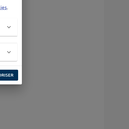
kies
.
ORISER