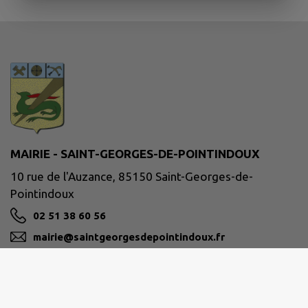
MAIRIE - SAINT-GEORGES-DE-POINTINDOUX
10 rue de l'Auzance, 85150 Saint-Georges-de-
Pointindoux
02 51 38 60 56
mairie@saintgeorgesdepointindoux.fr
M'Y RENDRE
www.saintgeorgesdepointindoux.fr