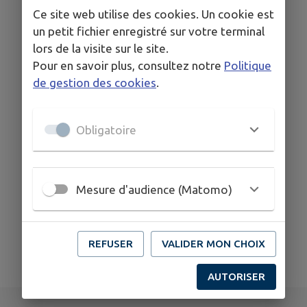
Ce site web utilise des cookies. Un cookie est
un petit fichier enregistré sur votre terminal
COORDONNÉES
lors de la visite sur le site.
agconstruction85150@gmail.com
Pour en savoir plus, consultez notre
Politique
de gestion des cookies
.
06 65 44 72 17
Obligatoire
Mesure d'audience (Matomo)
REFUSER
VALIDER MON CHOIX
AUTORISER