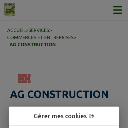
Contenu
Menu
Recherche
Pied de page
ACCUEIL
>
SERVICES
>
COMMERCES ET ENTREPRISES
>
AG CONSTRUCTION
AG CONSTRUCTION
Maçonnerie, charpente et couverture. Neuf et
Gérer mes cookies 🍪
rénovation