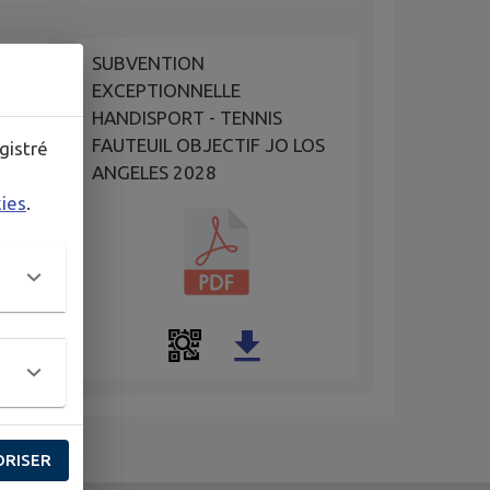
SUBVENTION
VICE
EXCEPTIONNELLE
HANDISPORT - TENNIS
FAUTEUIL OBJECTIF JO LOS
gistré
ANGELES 2028
kies
.
ORISER