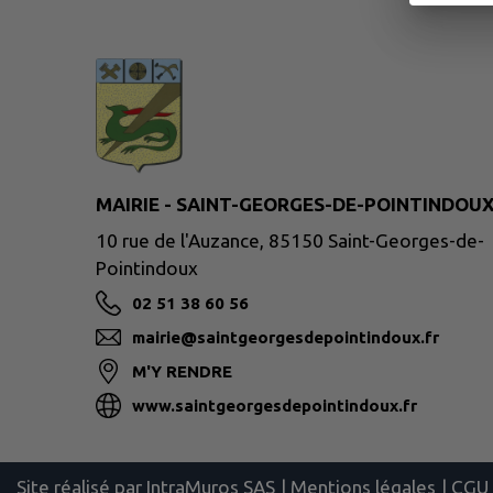
MAIRIE - SAINT-GEORGES-DE-POINTINDOU
10 rue de l'Auzance, 85150 Saint-Georges-de-
Pointindoux
02 51 38 60 56
mairie@saintgeorgesdepointindoux.fr
M'Y RENDRE
www.saintgeorgesdepointindoux.fr
Site réalisé par
IntraMuros SAS
|
Mentions légales
|
CGU