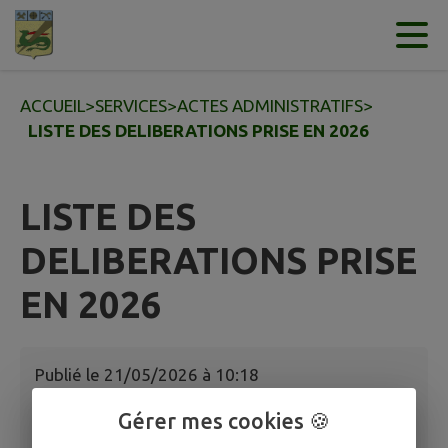
Contenu
Menu
Recherche
Pied de page
ACCUEIL
>
SERVICES
>
ACTES ADMINISTRATIFS
>
LISTE DES DELIBERATIONS PRISE EN 2026
LISTE DES
DELIBERATIONS PRISE
EN 2026
Publié le
21/05/2026 à 10:18
Gérer mes cookies 🍪
LISTE DES DELIBERATIONS PRISES EN 2026