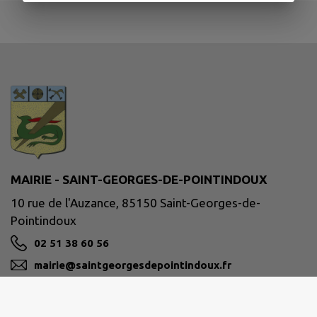
MAIRIE - SAINT-GEORGES-DE-POINTINDOUX
10 rue de l'Auzance, 85150 Saint-Georges-de-
Pointindoux
02 51 38 60 56
mairie@saintgeorgesdepointindoux.fr
M'Y RENDRE
www.saintgeorgesdepointindoux.fr