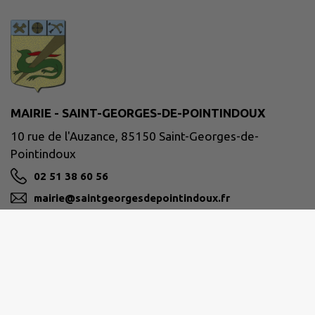
MAIRIE - SAINT-GEORGES-DE-POINTINDOUX
10 rue de l'Auzance, 85150 Saint-Georges-de-
Pointindoux
02 51 38 60 56
mairie@saintgeorgesdepointindoux.fr
M'Y RENDRE
www.saintgeorgesdepointindoux.fr
Site réalisé par
IntraMuros SAS
|
Mentions légales
|
CGU
|
Politique de confidentialité